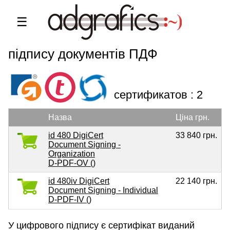
☰
PDF Adobe сертифікати для
підпису документів ПДФ
сертификатов : 2
Назва
Ціна грн.
id 480 DigiCert
33 840 грн.
Document Signing -
Organization
D-PDF-OV ()
id 480iv DigiCert
22 140 грн.
Document Signing - Individual
D-PDF-IV ()
У цифрового підпису є сертифікат виданий