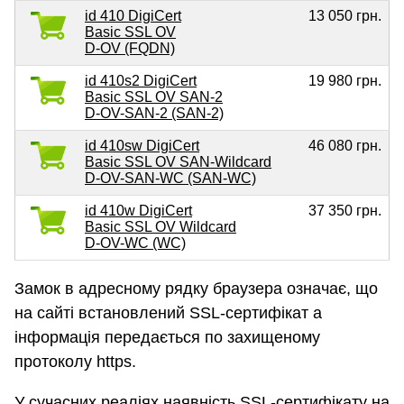
id 410 DigiCert
13 050 грн.
Basic SSL OV
D-OV (FQDN)
id 410s2 DigiCert
19 980 грн.
Basic SSL OV SAN-2
D-OV-SAN-2 (SAN-2)
id 410sw DigiCert
46 080 грн.
Basic SSL OV SAN-Wildcard
D-OV-SAN-WC (SAN-WC)
id 410w DigiCert
37 350 грн.
Basic SSL OV Wildcard
D-OV-WC (WC)
Замок в адресному рядку браузера означає, що
на сайті встановлений SSL-сертифікат а
інформація передається по захищеному
протоколу https.
У сучасних реаліях наявність SSL-сертифікату на