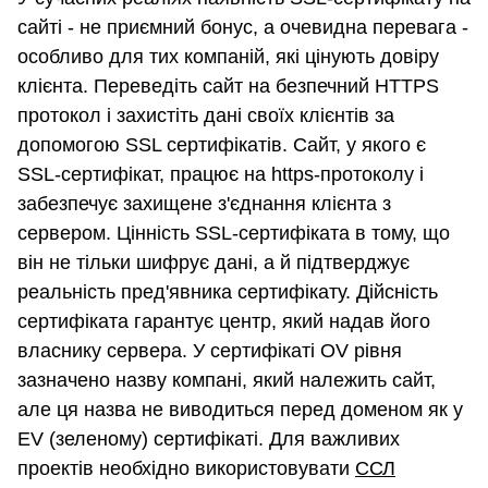
сайті - не приємний бонус, а очевидна перевага -
особливо для тих компаній, які цінують довіру
клієнта. Переведіть сайт на безпечний HTTPS
протокол і захистіть дані своїх клієнтів за
допомогою SSL сертифікатів. Сайт, у якого є
SSL-сертифікат, працює на https-протоколу і
забезпечує захищене з'єднання клієнта з
сервером. Цінність SSL-сертифіката в тому, що
він не тільки шифрує дані, а й підтверджує
реальність пред'явника сертифікату. Дійсність
сертифіката гарантує центр, який надав його
власнику сервера. У сертифікаті OV рівня
зазначено назву компані, який належить сайт,
але ця назва не виводиться перед доменом як у
EV (зеленому) сертифікаті. Для важливих
проектів необхідно використовувати
ССЛ