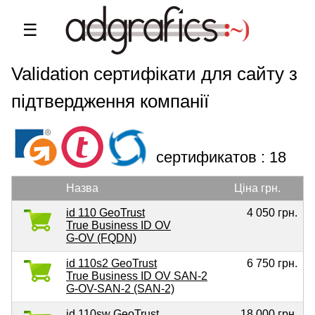
☰
Найпоширені Organization
Validation сертифікати для сайту з
підтвердження компанії
сертификатов : 18
Назва
Ціна грн.
id 110 GeoTrust
4 050 грн.
True Business ID OV
G-OV (FQDN)
id 110s2 GeoTrust
6 750 грн.
True Business ID OV SAN-2
G-OV-SAN-2 (SAN-2)
id 110sw GeoTrust
18 000 грн.