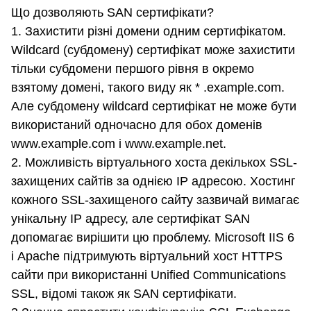
Що дозволяють SAN сертифікати?
1. Захистити різні домени одним сертифікатом.
Wildcard (субдомену) сертифікат може захистити
тільки субдомени першого рівня в окремо
взятому домені, такого виду як * .example.com.
Але субдомену wildcard сертифікат не може бути
використаний одночасно для обох доменів
www.example.com і www.example.net.
2. Можливість віртуального хоста декількох SSL-
захищених сайтів за однією IP адресою. Хостинг
кожного SSL-захищеного сайту зазвичай вимагає
унікальну IP адресу, але сертифікат SAN
допомагає вирішити цю проблему. Microsoft IIS 6
і Apache підтримують віртуальний хост HTTPS
сайти при використанні Unified Communications
SSL, відомі також як SAN сертифікати.