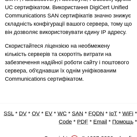
UC сертифікатом. Використання DigiCert Unified
Communications SAN сертифікатів значно знижує
складність конфігурації вашого сервера, тому що
він дозволяє використовувати єдину IP адресу.
Скористайтеся ліцензією на необмежену
кількість серверів та скоротіть витрати на
забезпечення надійної роботи сайту і поштового
сервера, об'єднавши їх однім уніфікованим
Communications сертифікатом.
SSL
*
DV
*
OV
*
EV
*
WC
*
SAN
*
FQDN
*
IoT
*
WiFi
*
Code
*
PDF
*
Email
*
Помощь
*