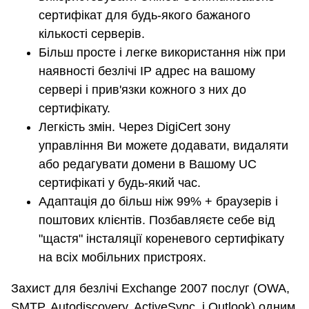
сертифікат для будь-якого бажаного
кількості серверів.
Більш просте і легке використання ніж при
наявності безлічі IP адрес на вашому
сервері і прив'язки кожного з них до
сертифікату.
Легкість змін. Через DigiCert зону
управління Ви можете додавати, видаляти
або редагувати домени в Вашому UC
сертифікаті у будь-який час.
Адаптація до більш ніж 99% + браузерів і
поштових клієнтів. Позбавляєте себе від
"щастя" інсталяції кореневого сертифікату
на всіх мобільних пристроях.
Захист для безлічі Exchange 2007 послуг (OWA,
SMTP, Autodiscovery, ActiveSync, і Outlook) одним