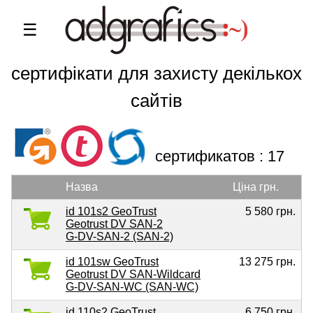
☰
DV, OV, EV SAN MultiDomain SSL
сертифікати для захисту декількох
сайтів
сертификатов : 17
Назва
Ціна грн.
id 101s2 GeoTrust
5 580 грн.
Geotrust DV SAN-2
G-DV-SAN-2 (SAN-2)
id 101sw GeoTrust
13 275 грн.
Geotrust DV SAN-Wildcard
G-DV-SAN-WC (SAN-WC)
id 110s2 GeoTrust
6 750 грн.