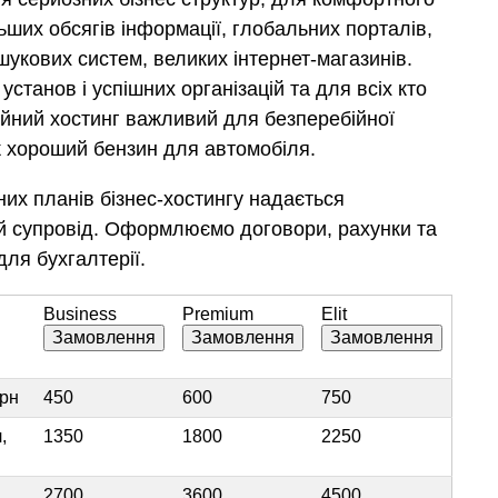
ьших обсягів інформації, глобальних порталів,
шукових систем, великих інтернет-магазинів.
станов і успішних організацій та для всіх кто
ійний хостинг важливий для безперебійної
к хороший бензин для автомобіля.
них планів бізнес-хостингу надається
 супровід. Оформлюємо договори, рахунки та
для бухгалтерії.
Business
Premium
Elit
грн
450
600
750
,
1350
1800
2250
2700
3600
4500