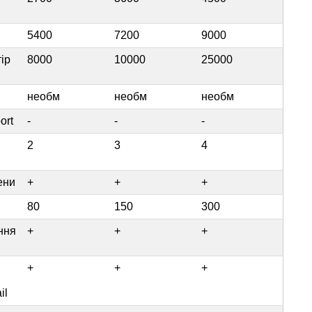
5400
7200
9000
ір
8000
10000
25000
необм
необм
необм
ort
-
-
-
2
3
4
ени
+
+
+
80
150
300
ння
+
+
+
+
+
+
il