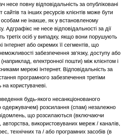
ач несе повну відповідальність за опубліковані
т сайтів та інших ресурсів клієнтів може бути
м особам не інакше, як у встановленому
. Адграфікс не несе відповідальності за дії
ть третіх осіб у випадку, якщо вони порушують
жі Інтернет або окремих її сегментів, що
неможливості забезпечення зв'язку, доступу або
(наприклад, електронної пошти) між клієнтом і
никами мережі Інтернет. Відповідальність за
стання програмного забезпечення третіми
 на користувачеві.
ведення будь-якого несанкціонованого
 одержувачем) розсилання (спам) незалежно
повідомлень, що розсилаються (включаючи
), авторства, використовуваних мереж / каналів,
рес, технічних та / або програмних засобів (в