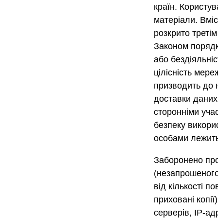
країн. Користув
матеріали. Вміс
розкрито треті
Законом порядку
або бездіяльніс
цілісність мере
призводить до 
доставки даних 
сторонніми учас
безпеку викори
особами лежить
Заборонено про
(незапрошеного
від кількості 
приховані копії
серверів, IP-ад